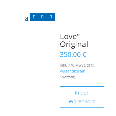
Start
/
Originale
/ „Tree of Love“ Original
„Tree of
Love“
Original
350,00
€
inkl. 7 % MwSt.
zzgl.
Versandkosten
1 vorrätig
"Tree
In den
of
Warenkorb
Love"
Original
Menge